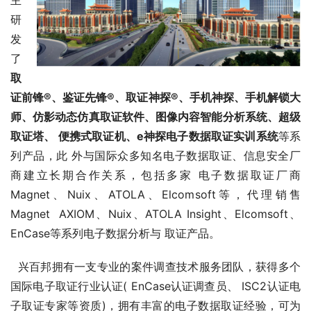
主
研
发
了
取
证前锋®、鉴证先锋®、取证神探®、手机神探、手机解锁大
师、仿影动态仿真取证软件、图像内容智能分析系统、超级
取证塔、 便携式取证机、e神探电子数据取证实训系统
等系
列产品，此 外与国际众多知名电子数据取证、信息安全厂
商建立长期合作关系，包括多家 电子数据取证厂商
Magnet、Nuix、ATOLA、Elcomsoft等，代理销售
Magnet  AXIOM、Nuix、ATOLA Insight、Elcomsoft、
EnCase等系列电子数据分析与 取证产品。
  兴百邦拥有一支专业的案件调查技术服务团队，获得多个
国际电子取证行业认证
( EnCase
认证调查员、 
ISC2
认证电
子取证专家等资质
)
，拥有丰富的电子数据取证经验，可为