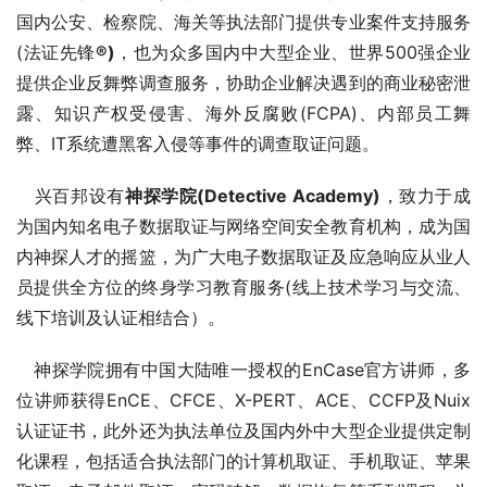
国内公安、检察院、海关等执法部门提供专业案件支持服务
(法证先锋
®
)
，也为众多国内中大型企业、世界
500
强企业
提供企业反舞弊调查服务，协助企业解决遇到的商业秘密泄
露、知识产权受侵害、海外反腐败
(FCPA)
、内部员工舞
弊、
IT
系统遭黑客入侵等事件的调查取证问题。
   兴百邦设有
神探学院(Detective Academy)
，致力于成
为国内知名电子数据取证与网络空间安全教育机构，成为国
内神探人才的摇篮，为广大电子数据取证及应急响应从业人
员提供全方位的终身学习教育服务
(
线上技术学习与交流、
线下培训及认证相结合）。
   神探学院拥有中国大陆唯一授权的
EnCase
官方讲师，多
位讲师获得EnCE、CFCE、X-PERT、ACE、CCFP及Nuix
认证证书，此外还为执法单位及国内外中大型企业提供定制
化课程，包括适合执法部门的计算机取证、手机取证、苹果