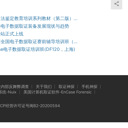
全国司法鉴定教育培训系列教材（第二版）正式出版
外电子数据取证装备发展现状与趋势
网站正式上线
第四届全国电子数据取证赛前辅导培训班（2018.11)
ase电子数据取证培训班(DF120，上海)
业内部反舞弊调查
关于我们
取证神探
手机神探
-Nuix
美国计算机取证软件-EnCase Forensic
ICP经营许可证号
闽B2-20200594