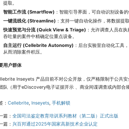
提取。
智能工作流 (Smartflow)
：智能引导界面，可自动识别设备的
一键流线化 (Streamline)
：支持一键自动化操作，将数据提
快速预览与分流 (Quick View & Triage)
：允许调查人员在执
吞吐量的案件中精确定位重点设备。
自主运行 (Cellebrite Autonomy)
：后台实验室自动化工具，
从而消除案件积压。
要用户群体
ellebrite Inseyets 产品目前不对公众开放，仅严格限
团队（用于eDiscovery电子证据开示 、商业间谍调查或内部
签：
Cellebrite
,
Inseyets
,
手机解锁
一篇：
全国司法鉴定教育培训系列教材（第二版）正式出版
一篇：
兴百邦通过2025年国家高新技术企业认定