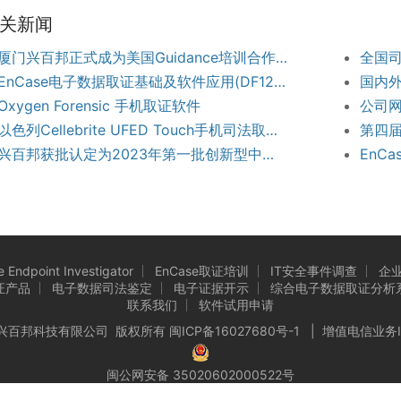
关新闻
厦门兴百邦正式成为美国Guidance培训合作伙伴
EnCase电子数据取证基础及软件应用(DF120)招生
国内
Oxygen Forensic 手机取证软件
公司
以色列Cellebrite UFED Touch手机司法取证系统
兴百邦获批认定为2023年第一批创新型中小企业
EnC
 Endpoint Investigator
EnCase取证培训
IT安全事件调查
企
证产品
电子数据司法鉴定
电子证据开示
综合电子数据取证分析系统
联系我们
软件试用申请
6 厦门市兴百邦科技有限公司 版权所有
闽ICP备16027680号-1
| 增值电信业务
闽公网安备 35020602000522号