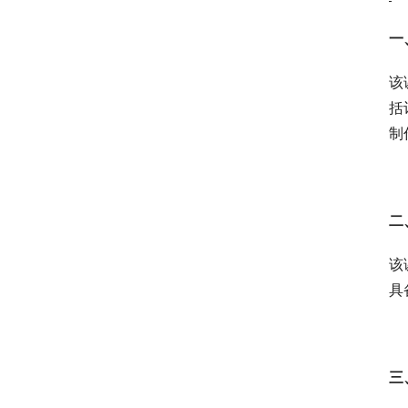
一
该
括
制
二
该
具
三