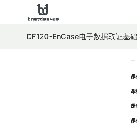
DF120-EnCase电子数据取证
课
课
课
课