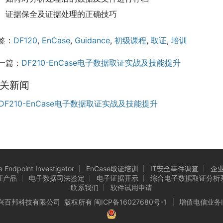
证据保全及证据处理的正确技巧
签：
DF120
,
EnCase
,
Guidance
,
初级课程
,
取证
,
培训
一篇：
DF210-EnCase电子数据取证实战及技能提升
关新闻
DF210-EnCase电子数据取证实战及技能提升
 Endpoint Investigator
EnCase取证培训
IT安全事件调查
企
证产品
电子数据司法鉴定
电子证据开示
综合电子数据取证分析系统
联系我们
软件试用申请
6 厦门市兴百邦科技有限公司 版权所有
闽ICP备16027680号-1
| 增值电信业务