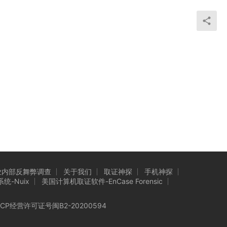
业内部反舞弊调查
关于我们
取证神探
手机神探
-Nuix
美国计算机取证软件-EnCase Forensic
ICP经营许可证号
闽B2-20200594